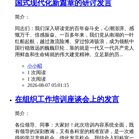
国式现代化新篇章的研讨发言
简介：
同志们：我们深入研读党的百年奋斗史，心潮澎湃、感
慨万千、倍感振奋。一百多年来，我们党从南湖的一叶
红船起航，越过激流险滩、穿过惊涛骇浪，成为领航中
国行稳致远的巍巍巨轮，靠的就是一代又一代共产党人
用鲜血和生命铸就的伟大建党精神。立足新的历...
小小昭
1 次阅读
1 次阅读
2026-08-07 05:01:15
在组织工作培训座谈会上的发言
简介：
各位领导、同事：大家好！此次培训内容系统全面，既
有领导的深刻教诲，又有各科室的精准宣讲，是一次难
得的学习充电机会。借此发言机会，我结合入职科室一