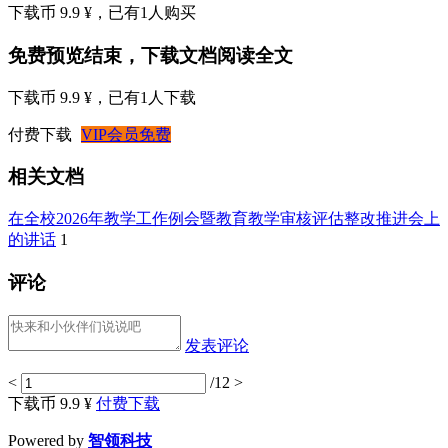
下载币 9.9 ¥
，已有
1
人购买
免费预览结束，下载文档阅读全文
下载币 9.9 ¥
，已有
1
人下载
付费下载
VIP会员免费
相关文档
在全校2026年教学工作例会暨教育教学审核评估整改推进会上
的讲话
1
评论
发表评论
<
/12
>
下载币 9.9 ¥
付费下载
Powered by
智领科技