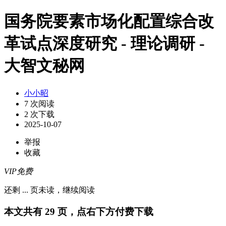
国务院要素市场化配置综合改
革试点深度研究 - 理论调研 -
大智文秘网
小小昭
7 次阅读
2 次下载
2025-10-07
举报
收藏
VIP免费
还剩
...
页未读，
继续阅读
本文共有 29 页，点右下方付费下载