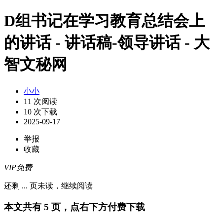
D组书记在学习教育总结会上
的讲话 - 讲话稿-领导讲话 - 大
智文秘网
小小
11 次阅读
10 次下载
2025-09-17
举报
收藏
VIP免费
还剩
...
页未读，
继续阅读
本文共有 5 页，点右下方付费下载