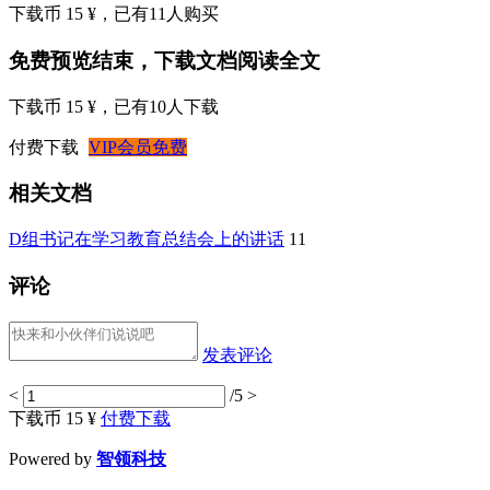
下载币 15 ¥
，已有
11
人购买
免费预览结束，下载文档阅读全文
下载币 15 ¥
，已有
10
人下载
付费下载
VIP会员免费
相关文档
D组书记在学习教育总结会上的讲话
11
评论
发表评论
<
/5
>
下载币 15 ¥
付费下载
Powered by
智领科技