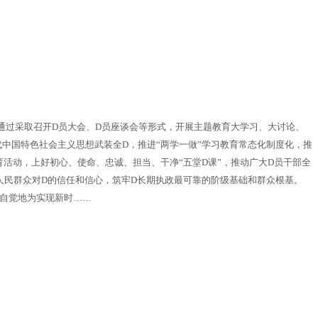
通过采取召开D员大会、D员座谈会等形式，开展主题教育大学习、大讨论、
代中国特色社会主义思想武装全D，推进“两学一做”学习教育常态化制度化，推
育活动，上好初心、使命、忠诚、担当、干净“五堂D课”，推动广大D员干部全
强人民群众对D的信任和信心，筑牢D长期执政最可靠的阶级基础和群众根基。
加自觉地为实现新时……