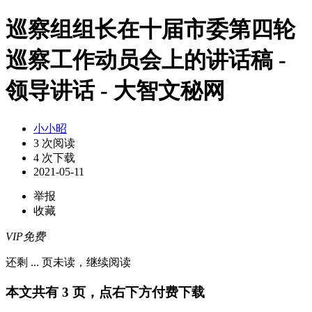
巡察组组长在十届市委第四轮
巡察工作动员会上的讲话稿 -
领导讲话 - 大智文秘网
小小昭
3 次阅读
4 次下载
2021-05-11
举报
收藏
VIP免费
还剩
...
页未读，
继续阅读
本文共有 3 页，点右下方付费下载