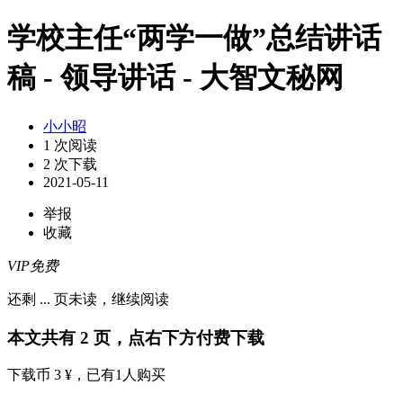
学校主任“两学一做”总结讲话
稿 - 领导讲话 - 大智文秘网
小小昭
1 次阅读
2 次下载
2021-05-11
举报
收藏
VIP免费
还剩
...
页未读，
继续阅读
本文共有 2 页，点右下方付费下载
下载币 3 ¥
，已有
1
人购买