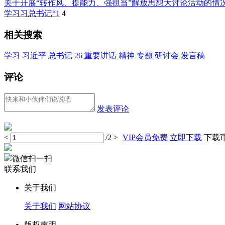
关于开展“转作风、提能力、强担当”解放思想大讨论活动的情
学习习总书记“1
4
相关搜索
学习
习近平
总书记
26
重要讲话
精神
专题
研讨会
发言稿
评论
发表评论
<
/2
>
VIP会员免费
立即下载
下载币 
微信扫一扫
联系我们
关于我们
关于我们
网站协议
版权声明