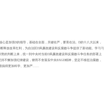
D。核心是加强D的领导，基础在全面，关键在严，要害在治。D的十八大以来，
不断释放改革红利，为自治区D风廉政建设和反腐败斗争提供了新动能。学习习
形势的判断上来，统一到中央对当前D风廉政建设和反腐败斗争任务的部署上
持不懈加强纪律建设，锲而不舍落实中央BXGD精神，坚定不移惩治腐败，
措搞得更加科学、更加严……