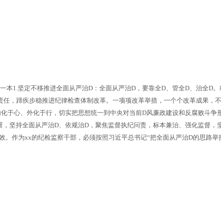
此一本1.坚定不移推进全面从严治D：全面从严治D，要靠全D、管全D、治全
体责任，蹄疾步稳推进纪律检查体制改革。一项项改革举措，一个个改革成果，
化于心、外化于行，切实把思想统一到中央对当前D风廉政建设和反腐败斗争
署，坚持全面从严治D、依规治D，聚焦监督执纪问责，标本兼治、强化监督，坚
效。作为xx的纪检监察干部，必须按照习近平总书记“把全面从严治D的思路举