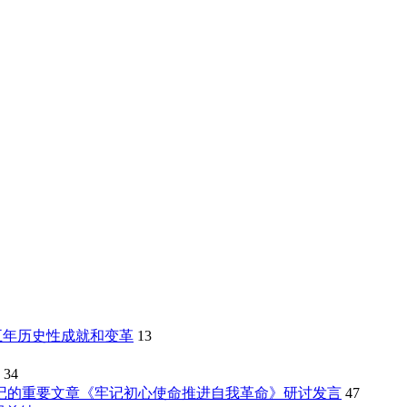
的五年历史性成就和变革
13
34
记的重要文章《牢记初心使命推进自我革命》研讨发言
47