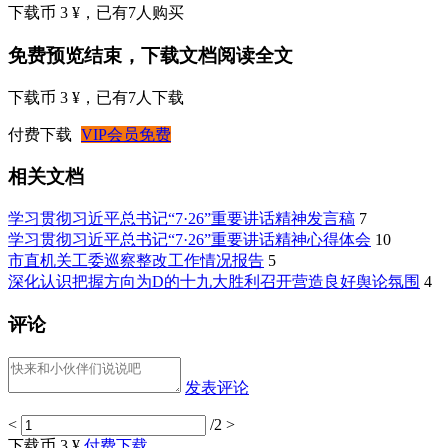
下载币 3 ¥
，已有
7
人购买
免费预览结束，下载文档阅读全文
下载币 3 ¥
，已有
7
人下载
付费下载
VIP会员免费
相关文档
学习贯彻习近平总书记“7·26”重要讲话精神发言稿
7
学习贯彻习近平总书记“7·26”重要讲话精神心得体会
10
市直机关工委巡察整改工作情况报告
5
深化认识把握方向为D的十九大胜利召开营造良好舆论氛围
4
评论
发表评论
<
/2
>
下载币 3 ¥
付费下载