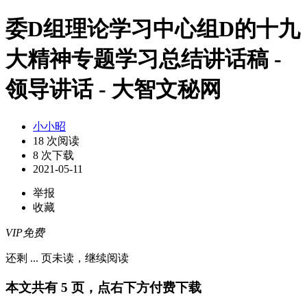
委D组理论学习中心组D的十九
大精神专题学习总结讲话稿 -
领导讲话 - 大智文秘网
小小昭
18 次阅读
8 次下载
2021-05-11
举报
收藏
VIP免费
还剩
...
页未读，
继续阅读
本文共有 5 页，点右下方付费下载