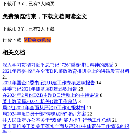
下载币 3 ¥
，已有
3
人购买
免费预览结束，下载文档阅读全文
下载币 3 ¥
，已有
2
人下载
付费下载
VIP会员免费
相关文档
深入学习贯彻习近平总书记“726”重要讲话精神的感受
3
2021年市委书记在全市D风廉政教育推进会上的讲话发言材料
21
2021年国企D委书记抓D建工作专项述职报告
14
县委书记2021年抓基层D建述职报告
28
在2024年2月份DZB主题D日活动上的主持讲话
8
某市数管局2023年机关D建工作总结
3
局D组2021年全面从严治D工作汇报材料
11
局2024年度D员干部“铸魂赋能”培训方案
22
县人民政府办公室关于“双促”能力提升行动工作总结
21
某市直机关工委关于落实全面从严治D主体责任工作情况的报
告
2