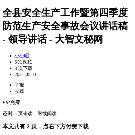
全县安全生产工作暨第四季度
防范生产安全事故会议讲话稿
- 领导讲话 - 大智文秘网
小小昭
6 次阅读
3 次下载
2021-05-11
举报
收藏
VIP免费
还剩
...
页未读，
继续阅读
本文共有 2 页，点右下方付费下载