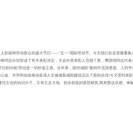
人阶级和劳动群众的盛大节日——“五一”国际劳动节。今天我们在这里隆重集
万峰同志分别宣读了有关表彰决定，大会向受表彰人员颁了奖，樊国强同志代表
节日的问候!劳动是一切价值之源。近年来，面对咸阳“船到中流浪更急、人到
心血、辛劳和创造推动富强人文健康新咸阳建设迈出了新的步伐!今天受到表彰
建功立业的知识分子，又有立足大地、创业创造的基层精英;既有豁达乐观、奉