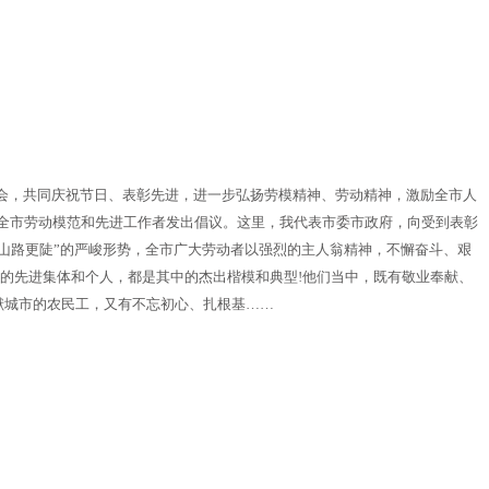
会，共同庆祝节日、表彰先进，进一步弘扬劳模精神、劳动精神，激励全市人
全市劳动模范和先进工作者发出倡议。这里，我代表市委市政府，向受到表彰
半山路更陡”的严峻形势，全市广大劳动者以强烈的主人翁精神，不懈奋斗、艰
的先进集体和个人，都是其中的杰出楷模和典型!他们当中，既有敬业奉献、
献城市的农民工，又有不忘初心、扎根基……