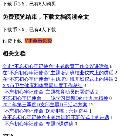
下载币 3 ¥
，已有
6
人购买
免费预览结束，下载文档阅读全文
下载币 3 ¥
，已有
4
人下载
付费下载
VIP会员免费
相关文档
全市“不忘初心牢记使命”主题教育工作会议讲话稿
6
在“不忘初心牢记使命”主题培训班结业仪式上的讲话
2
在“不忘初心牢记使命”主题培训班开班仪式上的讲话
2
XX市卫生健康和体育局年度工作总结
3
“不忘初心牢记使命”主题教育动员部署讲话
2
不忘初心牢记使命——论学习贯彻D的十九大精神
0
2021年第三季度D支部主题D日活动方案
15
“不忘初心牢记使命”D课讲稿：永远奋斗
1
在不忘初心牢记使命主题培训班开班仪式上的讲话
1
“不忘初心牢记使命“专题D课讲稿
0