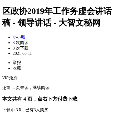
区政协2019年工作务虚会讲话
稿 - 领导讲话 - 大智文秘网
小小昭
3 次阅读
3 次下载
2021-05-11
举报
收藏
VIP免费
还剩
...
页未读，
继续阅读
本文共有 4 页，点右下方付费下载
下载币 3 ¥
，已有
3
人购买