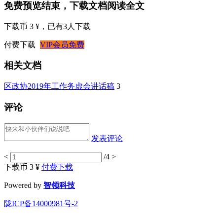
免费预览结束，下载文档阅读全文
下载币 3 ¥
，已有
3
人下载
付费下载
VIP会员免费
相关文档
区政协2019年工作务虚会讲话稿
3
评论
发表评论
<
/4
>
下载币 3 ¥
付费下载
Powered by
智领科技
陇ICP备14000981号-2