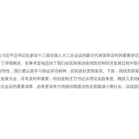
记结合习近平总书记在参加十三届全国人大三次会议内蒙古代表团审议时的重要讲
了详细阐述。实事求是地总结了我们在统筹推进疫情防控和经济发展过程中取
指导性，我们要认真学习领会讲话精神，切实抓好贯彻落实。下面，我就贯彻
量发展大会，非常及时和重要，特别是刚才万书记从理论实践角度，鞭辟入里地
本次会议的重要成果，必将更加有力地推动我盟决胜全面建成小康社会、决战脱