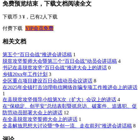
免费预览结束，下载文档阅读全文
下载币 3 ¥
，已有
2
人下载
付费下载
VIP会员免费
相关文档
第五个“百日会战”推进会讲话稿
1
脱贫攻坚誓师大会暨第三个“百日会战”动员会讲话稿
4
书记在县脱贫攻坚“百日会战”推进大会上的讲话
0
乡镇20xx年工作计划
3
全区重点项目建设百日会战动员会议讲话
8
在2025年全镇打击治理电信网络诈骗专项工作推进会上的讲话
1
在县脱贫攻坚领导小组第X次（扩大）会议上的讲话
4
在“保稳定、创平安”总结表彰暨抓息访、破案件、追逃犯、促
防范动员部署大会上的讲话
12
在全县脱贫攻坚誓师大会上的讲话
1
全县解放思想大讨论暨“争创一流、走在前列”推进会讲话稿
8
评论