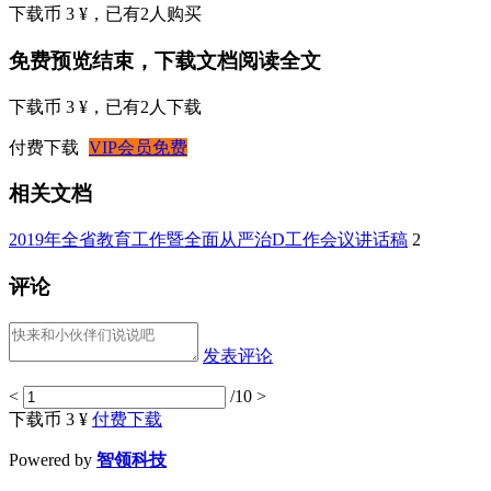
下载币 3 ¥
，已有
2
人购买
免费预览结束，下载文档阅读全文
下载币 3 ¥
，已有
2
人下载
付费下载
VIP会员免费
相关文档
2019年全省教育工作暨全面从严治D工作会议讲话稿
2
评论
发表评论
<
/10
>
下载币 3 ¥
付费下载
Powered by
智领科技