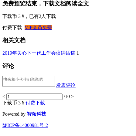
免费预览结束，下载文档阅读全文
下载币 3 ¥
，已有
2
人下载
付费下载
VIP会员免费
相关文档
2019年关心下一代工作会议讲话稿
1
评论
发表评论
<
/10
>
下载币 3 ¥
付费下载
Powered by
智领科技
陇ICP备14000981号-2