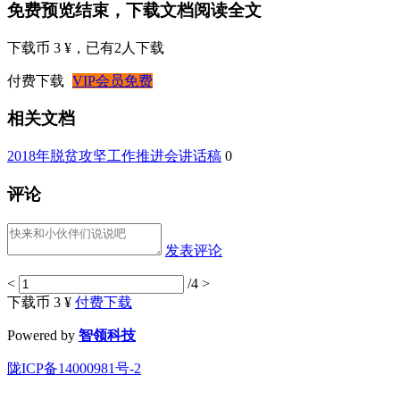
免费预览结束，下载文档阅读全文
下载币 3 ¥
，已有
2
人下载
付费下载
VIP会员免费
相关文档
2018年脱贫攻坚工作推进会讲话稿
0
评论
发表评论
<
/4
>
下载币 3 ¥
付费下载
Powered by
智领科技
陇ICP备14000981号-2