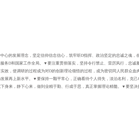
为中心的发展理念，坚定信仰信念信心，筑牢听D指挥、政治坚定的忠诚之魂，
好服务D和国家工作全局。▼要注重贯彻落实，坚持令行禁止、雷厉风行，忠诚履
实效，使调研的过程成为对D的创新理论领悟的过程，成为密切同人民群众血
动发展再上新水平。▼要保持一颗平常心，正确看待个人得失，淡泊名利，克己
下身来，静下心来，做到业精于勤、行成于思，真正掌握理论精髓。▼要坚决摒弃