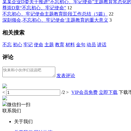
某某企业D委关于推进“不忘初心、牢记使命”主题教育常态化
尊崇D章“不忘初心、牢记使命”
12
不忘初心、牢记使命主题教育阶段工作总结（5篇）
22
深刻领会‚不忘初心、牢记使命‛主题教育的重大意义
3
相关搜索
不忘
初心
牢记
使命
主题
教育
材料
金句
动员
讲话
评论
发表评论
<
/2
>
VIP会员免费
立即下载
下载币 
微信扫一扫
联系我们
关于我们