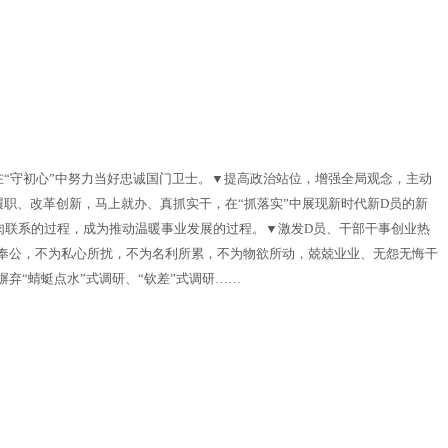
在“守初心”中努力当好忠诚国门卫士。▼提高政治站位，增强全局观念，主动
职、改革创新，马上就办、真抓实干，在“抓落实”中展现新时代新D员的新
肉联系的过程，成为推动温暖事业发展的过程。▼激发D员、干部干事创业热
奉公，不为私心所扰，不为名利所累，不为物欲所动，兢兢业业、无怨无悔干
“蜻蜓点水”式调研、“钦差”式调研……