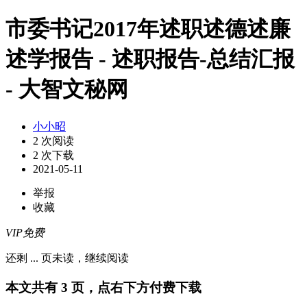
市委书记2017年述职述德述廉
述学报告 - 述职报告-总结汇报
- 大智文秘网
小小昭
2 次阅读
2 次下载
2021-05-11
举报
收藏
VIP免费
还剩
...
页未读，
继续阅读
本文共有 3 页，点右下方付费下载