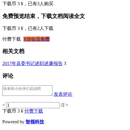
下载币 3 ¥
，已有
3
人购买
免费预览结束，下载文档阅读全文
下载币 3 ¥
，已有
2
人下载
付费下载
VIP会员免费
相关文档
2017年县委书记述职述廉报告
3
评论
发表评论
<
/2
>
下载币 3 ¥
付费下载
Powered by
智领科技